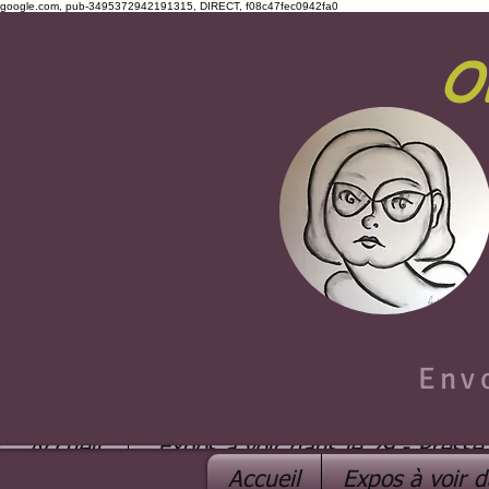
google.com, pub-3495372942191315, DIRECT, f08c47fec0942fa0
O
Env
Accueil
Expos à voir dans le 29 - Presse
Accueil
Expos à voir d