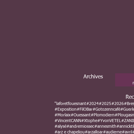
Archives
Rec
"laforetfouesnant
#2024
#2025
#2026
#Bre
#Exposition
#FilOBar
#Gotozenncafé
#Guerl
#Morlaix
#Ouessant
#Plomodiern
#Plougas
#VincentCANN
#Xtophe
#YvonVETEL
#ZANI
#alysé
#andremiossec
#annesmith
#annicktil
#arz e chapeliou
#arzalloar
#audierne
#avril