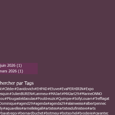
juin 2026
(1)
1 post
mars 2026
(1)
1 post
hercher par Tags
st
#Cléder
#Davidovich
#EHPAD
#Etuve
#EvaPERHIRIN
#Expo
esquin
#JulienBUREN
#Lanmeur
#MAJart
#MAJart29
#MarineONNO
nou
#Plougasteldaoulas
#Pouldreuzic
#Quimper
#SofyLouarn
#Treffiagat
Dominique
#agend29
#agenda
#agenda29
#alainweiss
#albertpennec
ly
#aquarelles
#armellelegall
#artistes
#artistesdufinistere
#arts
#baratregor
#bernardbuchet
#botmeur
#botsorhel
#broderie
#carantec