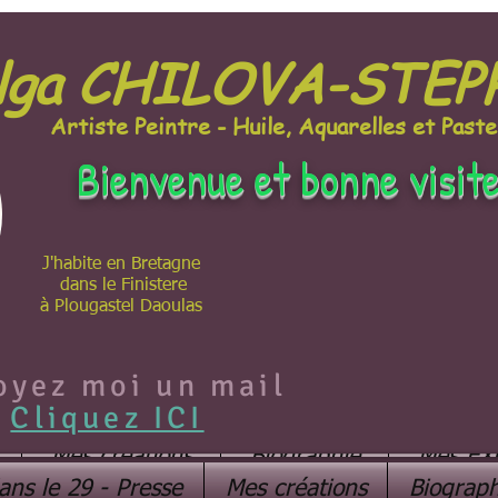
lga CHILOVA-STE
Artiste Peintre - Huile, Aquarelles et Paste
Bienvenue et bonne visit
J'habite en Bretagne
dans le Finistere
à Plougastel Daoulas
oyez moi un mail
Cliquez ICI
Mes créations
Biographie
Mes EX
ans le 29 - Presse
Mes créations
Biograph