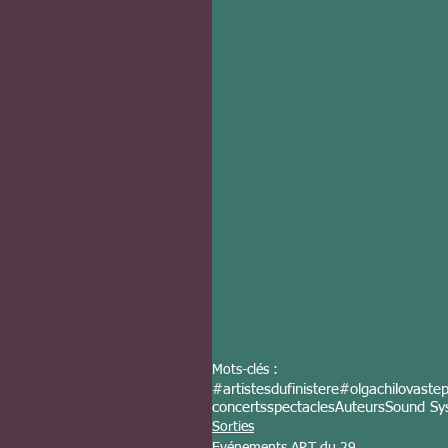
Mots-clés :
#artistesdufinistere
#olgachilovaste
concerts
spectacles
Auteurs
Sound Sy
Sorties
Evénements ART du 29