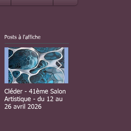
Posts à l'affiche
Cléder - 41ème Salon
à Guipavas - 41ème
Artistique - du 12 au
Salon d'automne - du
26 avril 2026
8 au 23 novembre
2025