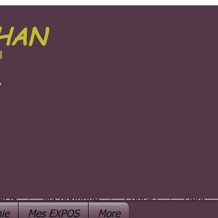
PHAN
l
e
POS
Ma boutique
Contact
Liens
ie
Mes EXPOS
More