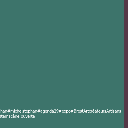
phan
#michelstephan
#agenda29
#expo
#Brest
Art
créateurs
Artisans
stem
scène ouverte