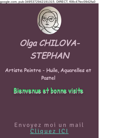
google.com, pub-3495372942191315, DIRECT, f08c47fec0942fa0
Olga CHILOVA-
STEPHAN
Artiste Peintre - Huile, Aquarelles et
Pastel
Bienvenue et bonne visite
Envoyez moi un mail
Cliquez ICI