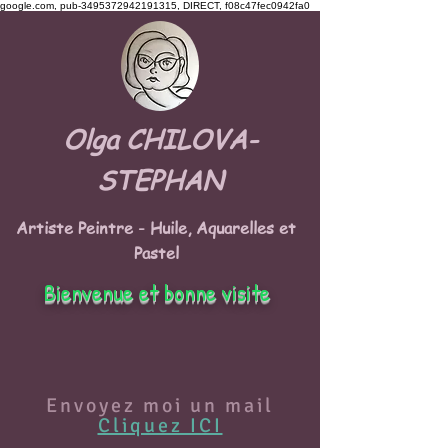
google.com, pub-3495372942191315, DIRECT, f08c47fec0942fa0
Olga CHILOVA-
STEPHAN
Artiste Peintre - Huile, Aquarelles et
Pastel
Bienvenue et bonne visite
Envoyez moi un mail
Cliquez ICI