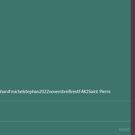
phan
#michelstephan
2022
novembre
Brest
FAKI
Saint Pierre