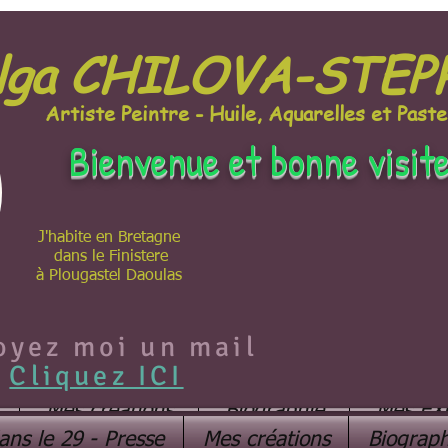
lga CHILOVA-STE
Artiste Peintre - Huile, Aquarelles et Paste
Bienvenue et bonne visit
J'habite en Bretagne
dans le Finistere
à Plougastel Daoulas
oyez moi un mail
Cliquez ICI
Mes créations
Biographie
Mes EX
ans le 29 - Presse
Mes créations
Biograph