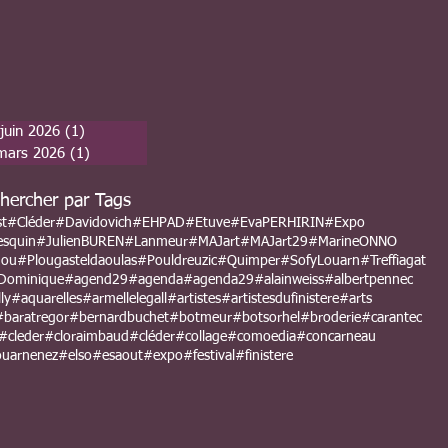
juin 2026
(1)
1 post
mars 2026
(1)
1 post
hercher par Tags
st
#Cléder
#Davidovich
#EHPAD
#Etuve
#EvaPERHIRIN
#Expo
esquin
#JulienBUREN
#Lanmeur
#MAJart
#MAJart29
#MarineONNO
nou
#Plougasteldaoulas
#Pouldreuzic
#Quimper
#SofyLouarn
#Treffiagat
Dominique
#agend29
#agenda
#agenda29
#alainweiss
#albertpennec
ly
#aquarelles
#armellelegall
#artistes
#artistesdufinistere
#arts
#baratregor
#bernardbuchet
#botmeur
#botsorhel
#broderie
#carantec
#cleder
#cloraimbaud
#cléder
#collage
#comoedia
#concarneau
uarnenez
#elso
#esaout
#expo
#festival
#finistere