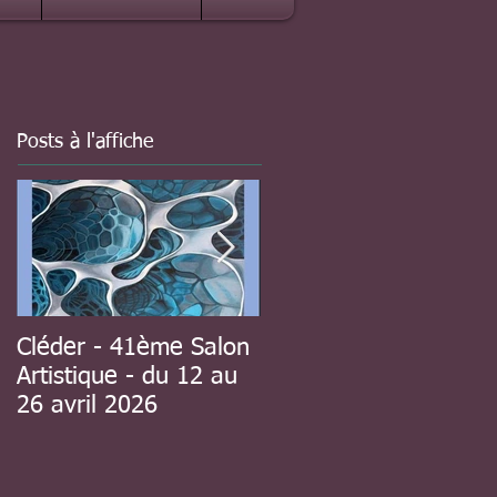
Posts à l'affiche
Cléder - 41ème Salon
à Guipavas - 41ème
Artistique - du 12 au
Salon d'automne - du
26 avril 2026
8 au 23 novembre
2025