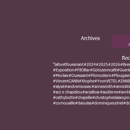
Archives
Rec
"laforetfouesnant
#2024
#2025
#2026
#Bre
#Exposition
#FilOBar
#Gotozenncafé
#Guerl
#Morlaix
#Ouessant
#Plomodiern
#Plougas
#VincentCANN
#Xtophe
#YvonVETEL
#ZANI
#alysé
#andremiossec
#annesmith
#annicktil
#arz e chapeliou
#arzalloar
#audierne
#avril
#cathybotte
#chapelle
#christophedalançon
#cornouaille
#daoulas
#dominiqueudriel
#do