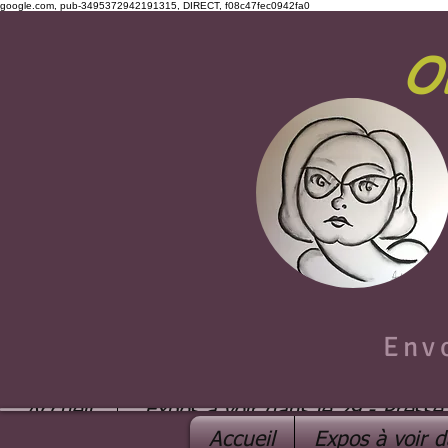
google.com, pub-3495372942191315, DIRECT, f08c47fec0942fa0
O
Env
Accueil
Expos à voir dans le 29 - Presse
Accueil
Expos à voir d