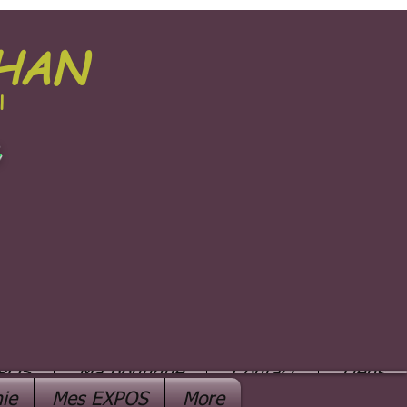
PHAN
l
e
POS
Ma boutique
Contact
Liens
ie
Mes EXPOS
More