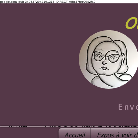
google.com, pub-3495372942191315, DIRECT, f08c47fec0942fa0
O
Env
Accueil
Expos à voir dans le 29 - Presse
Accueil
Expos à voir d