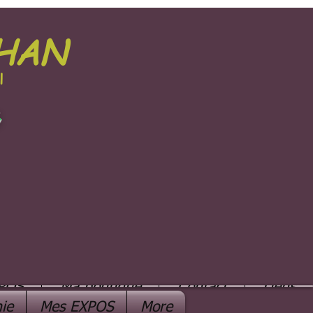
PHAN
l
e
POS
Ma boutique
Contact
Liens
ie
Mes EXPOS
More