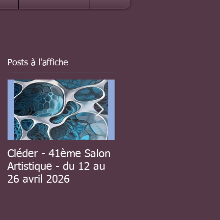
Posts à l'affiche
Cléder - 41ème Salon
à Guipavas - 41ème
Artistique - du 12 au
Salon d'automne - du
26 avril 2026
8 au 23 novembre
2025