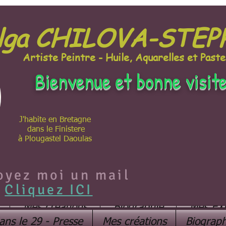
lga CHILOVA-STE
Artiste Peintre - Huile, Aquarelles et Paste
Bienvenue et bonne visit
J'habite en Bretagne
dans le Finistere
à Plougastel Daoulas
oyez moi un mail
Cliquez ICI
Mes créations
Biographie
Mes EX
ans le 29 - Presse
Mes créations
Biograph