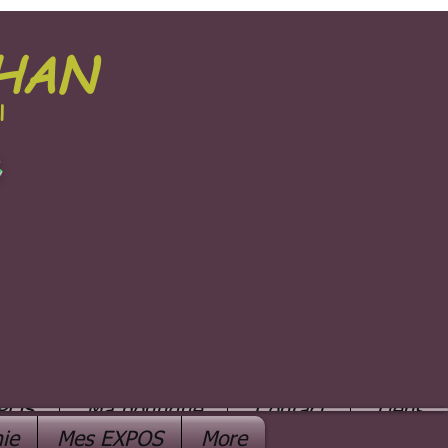
PHAN
l
e
POS
Ma boutique
Contact
Liens
ie
Mes EXPOS
More