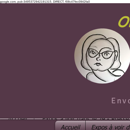
google.com, pub-3495372942191315, DIRECT, f08c47fec0942fa0
O
Env
Accueil
Expos à voir dans le 29 - Presse
Accueil
Expos à voir d