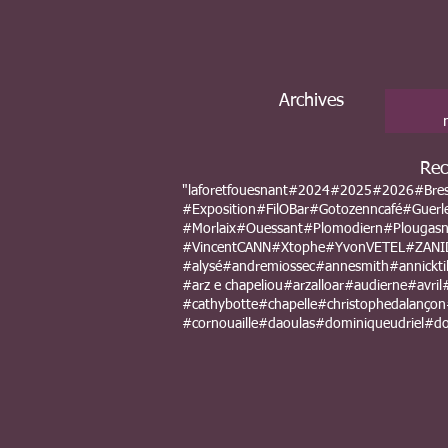
Archives
Rec
"laforetfouesnant
#2024
#2025
#2026
#Bre
#Exposition
#FilOBar
#Gotozenncafé
#Guerl
#Morlaix
#Ouessant
#Plomodiern
#Plougas
#VincentCANN
#Xtophe
#YvonVETEL
#ZANI
#alysé
#andremiossec
#annesmith
#annicktil
#arz e chapeliou
#arzalloar
#audierne
#avril
#cathybotte
#chapelle
#christophedalançon
#cornouaille
#daoulas
#dominiqueudriel
#do