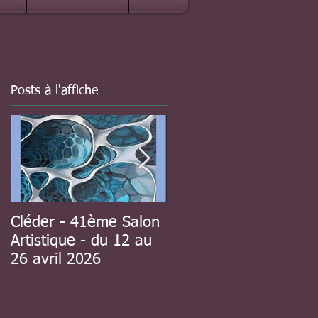
Posts à l'affiche
Cléder - 41ème Salon
à Guipavas - 41ème
Artistique - du 12 au
Salon d'automne - du
26 avril 2026
8 au 23 novembre
2025