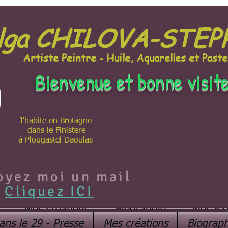
lga CHILOVA-STE
Artiste Peintre - Huile, Aquarelles et Paste
Bienvenue et bonne visit
J'habite en Bretagne
dans le Finistere
à Plougastel Daoulas
oyez moi un mail
Cliquez ICI
Mes créations
Biographie
Mes EX
ans le 29 - Presse
Mes créations
Biograph