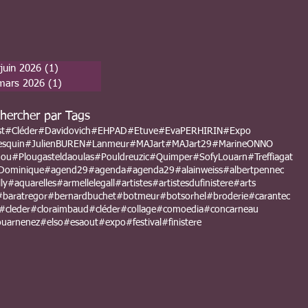
juin 2026
(1)
1 post
mars 2026
(1)
1 post
hercher par Tags
st
#Cléder
#Davidovich
#EHPAD
#Etuve
#EvaPERHIRIN
#Expo
esquin
#JulienBUREN
#Lanmeur
#MAJart
#MAJart29
#MarineONNO
nou
#Plougasteldaoulas
#Pouldreuzic
#Quimper
#SofyLouarn
#Treffiagat
Dominique
#agend29
#agenda
#agenda29
#alainweiss
#albertpennec
ly
#aquarelles
#armellelegall
#artistes
#artistesdufinistere
#arts
#baratregor
#bernardbuchet
#botmeur
#botsorhel
#broderie
#carantec
#cleder
#cloraimbaud
#cléder
#collage
#comoedia
#concarneau
uarnenez
#elso
#esaout
#expo
#festival
#finistere