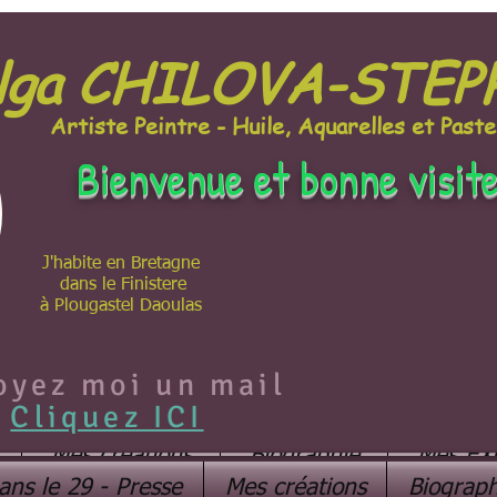
lga CHILOVA-STE
Artiste Peintre - Huile, Aquarelles et Paste
Bienvenue et bonne visit
J'habite en Bretagne
dans le Finistere
à Plougastel Daoulas
oyez moi un mail
Cliquez ICI
Mes créations
Biographie
Mes EX
ans le 29 - Presse
Mes créations
Biograph