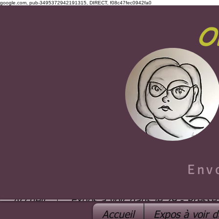
google.com, pub-3495372942191315, DIRECT, f08c47fec0942fa0
O
Env
Accueil
Expos à voir dans le 29 - Presse
Accueil
Expos à voir d