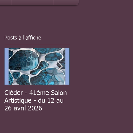
Posts à l'affiche
Cléder - 41ème Salon
à Guipavas - 41ème
Artistique - du 12 au
Salon d'automne - du
26 avril 2026
8 au 23 novembre
2025