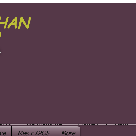
PHAN
l
e
POS
Ma boutique
Contact
Liens
ie
Mes EXPOS
More