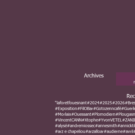
Archives
Rec
"laforetfouesnant
#2024
#2025
#2026
#Bre
#Exposition
#FilOBar
#Gotozenncafé
#Guerl
#Morlaix
#Ouessant
#Plomodiern
#Plougas
#VincentCANN
#Xtophe
#YvonVETEL
#ZANI
#alysé
#andremiossec
#annesmith
#annicktil
#arz e chapeliou
#arzalloar
#audierne
#avril