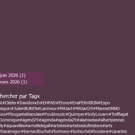
juin 2026
(1)
1 post
mars 2026
(1)
1 post
hercher par Tags
st
#Cléder
#Davidovich
#EHPAD
#Etuve
#EvaPERHIRIN
#Expo
esquin
#JulienBUREN
#Lanmeur
#MAJart
#MAJart29
#MarineONNO
nou
#Plougasteldaoulas
#Pouldreuzic
#Quimper
#SofyLouarn
#Treffiagat
Dominique
#agend29
#agenda
#agenda29
#alainweiss
#albertpennec
ly
#aquarelles
#armellelegall
#artistes
#artistesdufinistere
#arts
#baratregor
#bernardbuchet
#botmeur
#botsorhel
#broderie
#carantec