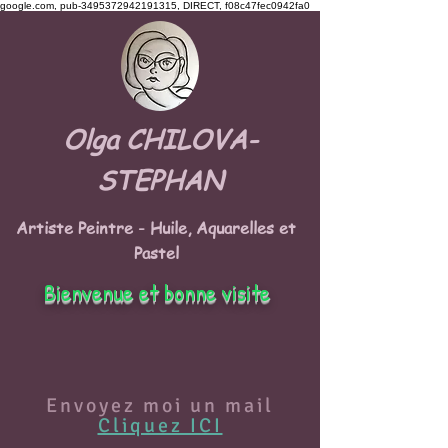
google.com, pub-3495372942191315, DIRECT, f08c47fec0942fa0
Olga CHILOVA-
STEPHAN
Artiste Peintre - Huile, Aquarelles et
Pastel
Bienvenue et bonne visite
Envoyez moi un mail
Cliquez ICI