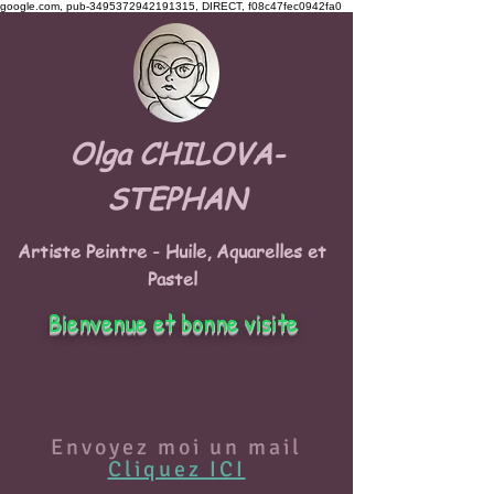
google.com, pub-3495372942191315, DIRECT, f08c47fec0942fa0
Olga CHILOVA-
STEPHAN
Artiste Peintre - Huile, Aquarelles et
Pastel
Bienvenue et bonne visite
Envoyez moi un mail
Cliquez ICI