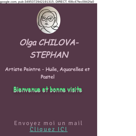
google.com, pub-3495372942191315, DIRECT, f08c47fec0942fa0
Olga CHILOVA-
STEPHAN
Artiste Peintre - Huile, Aquarelles et
Pastel
Bienvenue et bonne visite
Envoyez moi un mail
Cliquez ICI