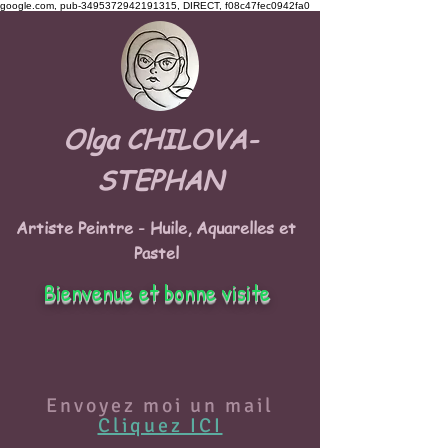
google.com, pub-3495372942191315, DIRECT, f08c47fec0942fa0
Olga CHILOVA-
STEPHAN
Artiste Peintre - Huile, Aquarelles et
Pastel
Bienvenue et bonne visite
Envoyez moi un mail
Cliquez ICI