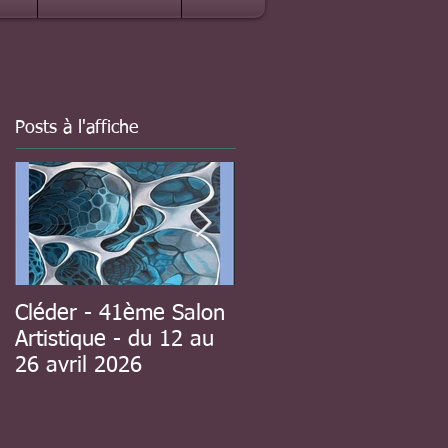
Posts à l'affiche
Cléder - 41ème Salon
à Guipavas - 41ème
Artistique - du 12 au
Salon d'automne - du
26 avril 2026
8 au 23 novembre
2025