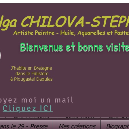
lga CHILOVA-STE
Artiste Peintre - Huile, Aquarelles et Paste
Bienvenue et bonne visit
J'habite en Bretagne
dans le Finistere
à Plougastel Daoulas
oyez moi un mail
Cliquez ICI
Mes créations
Biographie
Mes EX
ans le 29 - Presse
Mes créations
Biograph