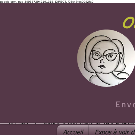
google.com, pub-3495372942191315, DIRECT, f08c47fec0942fa0
O
Env
Accueil
Expos à voir dans le 29 - Presse
Accueil
Expos à voir d