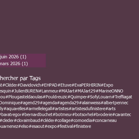
juin 2026
(1)
1 post
mars 2026
(1)
1 post
hercher par Tags
st
#Cléder
#Davidovich
#EHPAD
#Etuve
#EvaPERHIRIN
#Expo
esquin
#JulienBUREN
#Lanmeur
#MAJart
#MAJart29
#MarineONNO
nou
#Plougasteldaoulas
#Pouldreuzic
#Quimper
#SofyLouarn
#Treffiagat
Dominique
#agend29
#agenda
#agenda29
#alainweiss
#albertpennec
ly
#aquarelles
#armellelegall
#artistes
#artistesdufinistere
#arts
#baratregor
#bernardbuchet
#botmeur
#botsorhel
#broderie
#carantec
#cleder
#cloraimbaud
#cléder
#collage
#comoedia
#concarneau
uarnenez
#elso
#esaout
#expo
#festival
#finistere