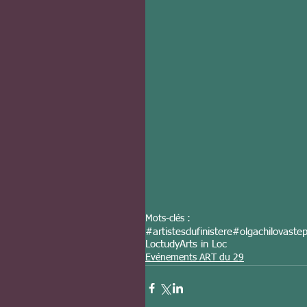
Mots-clés :
#artistesdufinistere
#olgachilovaste
Loctudy
Arts in Loc
Evénements ART du 29