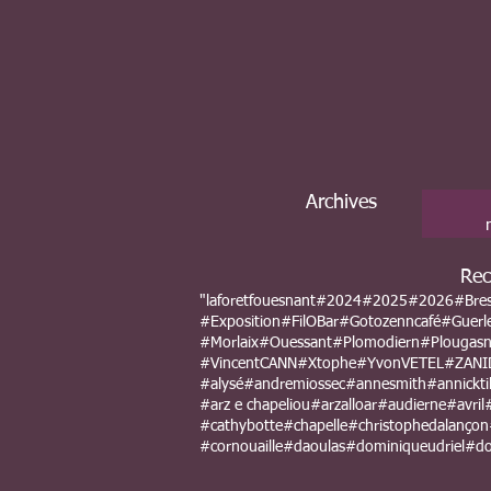
Archives
Rec
"laforetfouesnant
#2024
#2025
#2026
#Bre
#Exposition
#FilOBar
#Gotozenncafé
#Guerl
#Morlaix
#Ouessant
#Plomodiern
#Plougas
#VincentCANN
#Xtophe
#YvonVETEL
#ZANI
#alysé
#andremiossec
#annesmith
#annicktil
#arz e chapeliou
#arzalloar
#audierne
#avril
#cathybotte
#chapelle
#christophedalançon
#cornouaille
#daoulas
#dominiqueudriel
#do