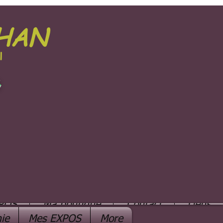
PHAN
l
e
POS
Ma boutique
Contact
Liens
ie
Mes EXPOS
More