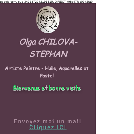
google.com, pub-3495372942191315, DIRECT, f08c47fec0942fa0
Olga CHILOVA-
STEPHAN
Artiste Peintre - Huile, Aquarelles et
Pastel
Bienvenue et bonne visite
Envoyez moi un mail
Cliquez ICI