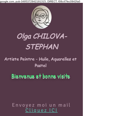
google.com, pub-3495372942191315, DIRECT, f08c47fec0942fa0
Olga CHILOVA-
STEPHAN
Artiste Peintre - Huile, Aquarelles et
Pastel
Bienvenue et bonne visite
Envoyez moi un mail
Cliquez ICI