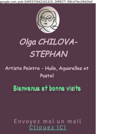
google.com, pub-3495372942191315, DIRECT, f08c47fec0942fa0
Olga CHILOVA-
STEPHAN
Artiste Peintre - Huile, Aquarelles et
Pastel
Bienvenue et bonne visite
Envoyez moi un mail
Cliquez ICI