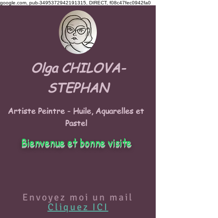
google.com, pub-3495372942191315, DIRECT, f08c47fec0942fa0
Olga CHILOVA-
STEPHAN
Artiste Peintre - Huile, Aquarelles et
Pastel
Bienvenue et bonne visite
Envoyez moi un mail
Cliquez ICI