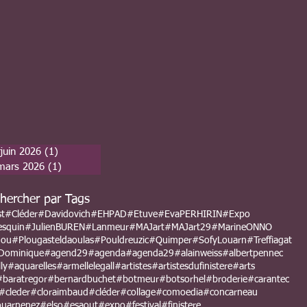
juin 2026
(1)
1 post
mars 2026
(1)
1 post
hercher par Tags
st
#Cléder
#Davidovich
#EHPAD
#Etuve
#EvaPERHIRIN
#Expo
esquin
#JulienBUREN
#Lanmeur
#MAJart
#MAJart29
#MarineONNO
nou
#Plougasteldaoulas
#Pouldreuzic
#Quimper
#SofyLouarn
#Treffiagat
Dominique
#agend29
#agenda
#agenda29
#alainweiss
#albertpennec
ly
#aquarelles
#armellelegall
#artistes
#artistesdufinistere
#arts
#baratregor
#bernardbuchet
#botmeur
#botsorhel
#broderie
#carantec
#cleder
#cloraimbaud
#cléder
#collage
#comoedia
#concarneau
uarnenez
#elso
#esaout
#expo
#festival
#finistere