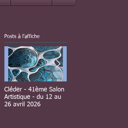
Posts à l'affiche
Cléder - 41ème Salon
à Guipavas - 41ème
Artistique - du 12 au
Salon d'automne - du
26 avril 2026
8 au 23 novembre
2025