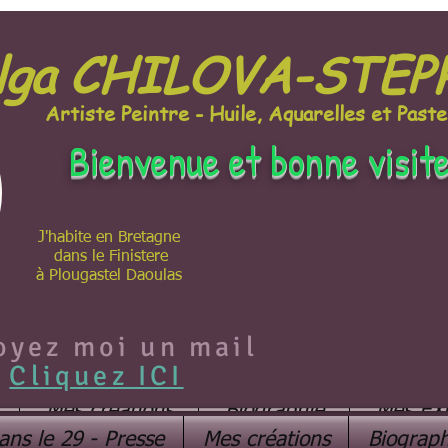
lga CHILOVA-STE
Artiste Peintre - Huile, Aquarelles et Paste
Bienvenue et bonne visit
J'habite en Bretagne
dans le Finistere
à Plougastel Daoulas
oyez moi un mail
Cliquez ICI
Mes créations
Biographie
Mes EX
ans le 29 - Presse
Mes créations
Biograph