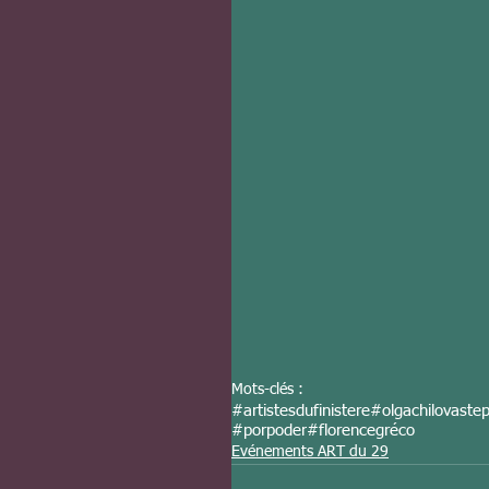
Mots-clés :
#artistesdufinistere
#olgachilovaste
#porpoder
#florencegréco
Evénements ART du 29