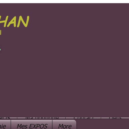
PHAN
l
e
POS
Ma boutique
Contact
Liens
ie
Mes EXPOS
More