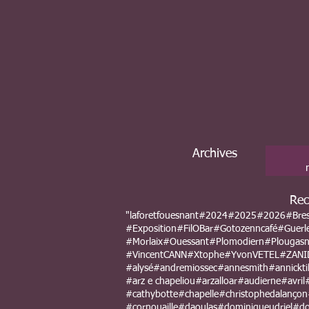
Archives
Rec
"laforetfouesnant
#2024
#2025
#2026
#Bre
#Exposition
#FilOBar
#Gotozenncafé
#Guerl
#Morlaix
#Ouessant
#Plomodiern
#Plougas
#VincentCANN
#Xtophe
#YvonVETEL
#ZANI
#alysé
#andremiossec
#annesmith
#annicktil
#arz e chapeliou
#arzalloar
#audierne
#avril
#cathybotte
#chapelle
#christophedalançon
#cornouaille
#daoulas
#dominiqueudriel
#do