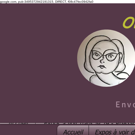
google.com, pub-3495372942191315, DIRECT, f08c47fec0942fa0
O
Env
Accueil
Expos à voir dans le 29 - Presse
Accueil
Expos à voir d