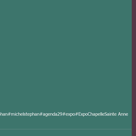
phan
#michelstephan
#agenda29
#expo
#Expo
Chapelle
Sainte Anne