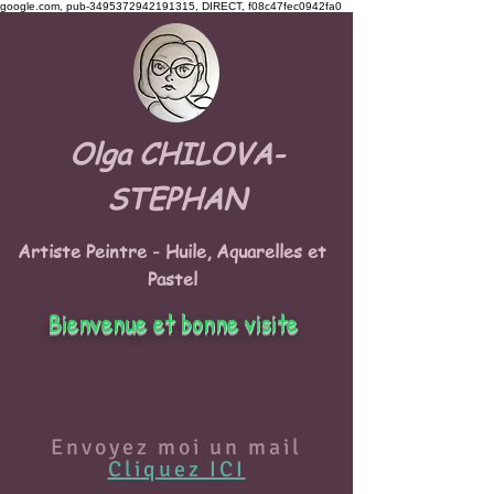
google.com, pub-3495372942191315, DIRECT, f08c47fec0942fa0
Olga CHILOVA-
STEPHAN
Artiste Peintre - Huile, Aquarelles et
Pastel
Bienvenue et bonne visite
Envoyez moi un mail
Cliquez ICI