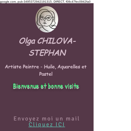
google.com, pub-3495372942191315, DIRECT, f08c47fec0942fa0
Olga CHILOVA-
STEPHAN
Artiste Peintre - Huile, Aquarelles et
Pastel
Bienvenue et bonne visite
Envoyez moi un mail
Cliquez ICI