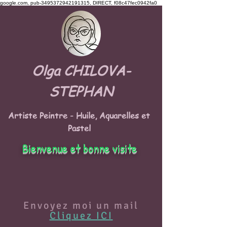
google.com, pub-3495372942191315, DIRECT, f08c47fec0942fa0
Olga CHILOVA-
STEPHAN
Artiste Peintre - Huile, Aquarelles et
Pastel
Bienvenue et bonne visite
Envoyez moi un mail
Cliquez ICI