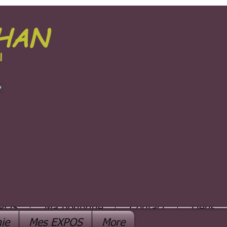
PHAN
l
e
POS
Ma boutique
Contact
Liens
ie
Mes EXPOS
More