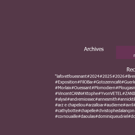
Archives
Rec
"laforetfouesnant
#2024
#2025
#2026
#Bre
#Exposition
#FilOBar
#Gotozenncafé
#Guerl
#Morlaix
#Ouessant
#Plomodiern
#Plougas
#VincentCANN
#Xtophe
#YvonVETEL
#ZANI
#alysé
#andremiossec
#annesmith
#annicktil
#arz e chapeliou
#arzalloar
#audierne
#avril
#cathybotte
#chapelle
#christophedalançon
#cornouaille
#daoulas
#dominiqueudriel
#do