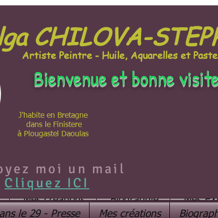
lga CHILOVA-STE
Artiste Peintre - Huile, Aquarelles et Paste
Bienvenue et bonne visit
J'habite en Bretagne
dans le Finistere
à Plougastel Daoulas
oyez moi un mail
Cliquez ICI
Mes créations
Biographie
Mes EX
ans le 29 - Presse
Mes créations
Biograph