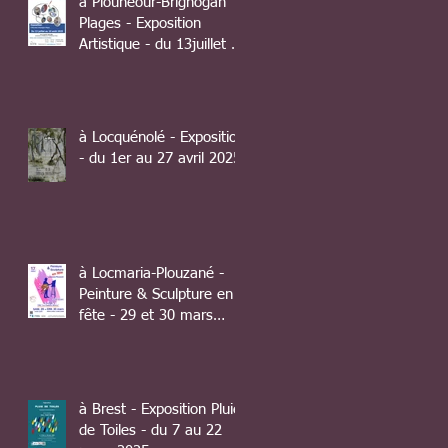
à Plounéour-Brignogan
Plages - Exposition
Artistique - du 13juillet au
10 août 2025
à Locquénolé - Exposition
- du 1er au 27 avril 2025
à Locmaria-Plouzané -
Peinture & Sculpture en
fête - 29 et 30 mars
2025
à Brest - Exposition Pluie
de Toiles - du 7 au 22