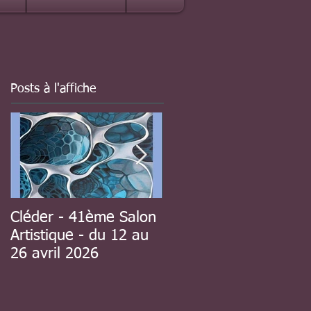
Posts à l'affiche
Cléder - 41ème Salon
à Guipavas - 41ème
Artistique - du 12 au
Salon d'automne - du
26 avril 2026
8 au 23 novembre
2025