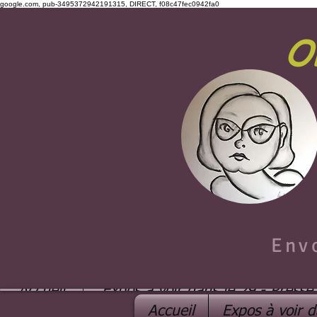
google.com, pub-3495372942191315, DIRECT, f08c47fec0942fa0
O
Env
Accueil
Expos à voir dans le 29 - Presse
Accueil
Expos à voir d