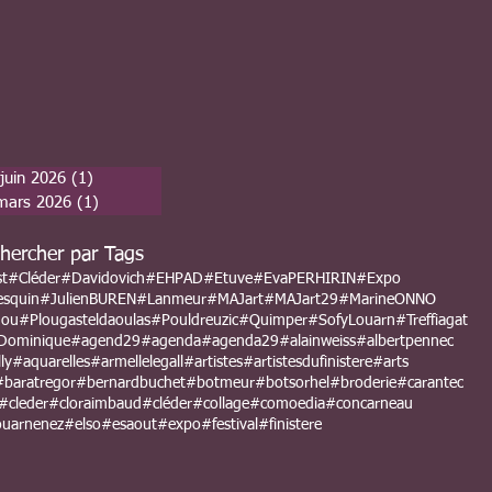
juin 2026
(1)
1 post
mars 2026
(1)
1 post
hercher par Tags
st
#Cléder
#Davidovich
#EHPAD
#Etuve
#EvaPERHIRIN
#Expo
esquin
#JulienBUREN
#Lanmeur
#MAJart
#MAJart29
#MarineONNO
nou
#Plougasteldaoulas
#Pouldreuzic
#Quimper
#SofyLouarn
#Treffiagat
Dominique
#agend29
#agenda
#agenda29
#alainweiss
#albertpennec
ly
#aquarelles
#armellelegall
#artistes
#artistesdufinistere
#arts
#baratregor
#bernardbuchet
#botmeur
#botsorhel
#broderie
#carantec
#cleder
#cloraimbaud
#cléder
#collage
#comoedia
#concarneau
uarnenez
#elso
#esaout
#expo
#festival
#finistere