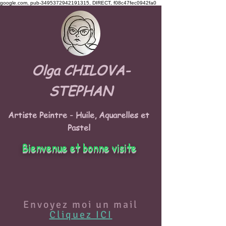
google.com, pub-3495372942191315, DIRECT, f08c47fec0942fa0
Olga CHILOVA-
STEPHAN
Artiste Peintre - Huile, Aquarelles et
Pastel
Bienvenue et bonne visite
Envoyez moi un mail
Cliquez ICI