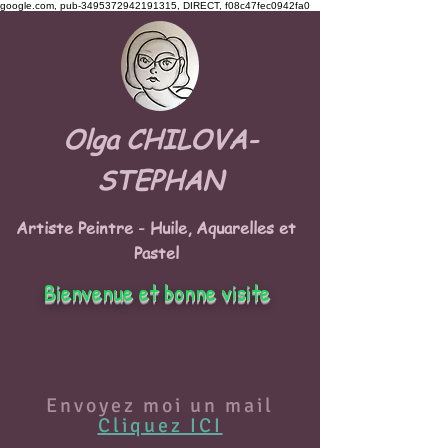
google.com, pub-3495372942191315, DIRECT, f08c47fec0942fa0
Olga CHILOVA-
STEPHAN
Artiste Peintre - Huile, Aquarelles et
Pastel
Bienvenue et bonne visite
Envoyez moi un mail
Cliquez ICI