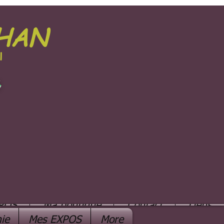
PHAN
l
e
POS
Ma boutique
Contact
Liens
ie
Mes EXPOS
More