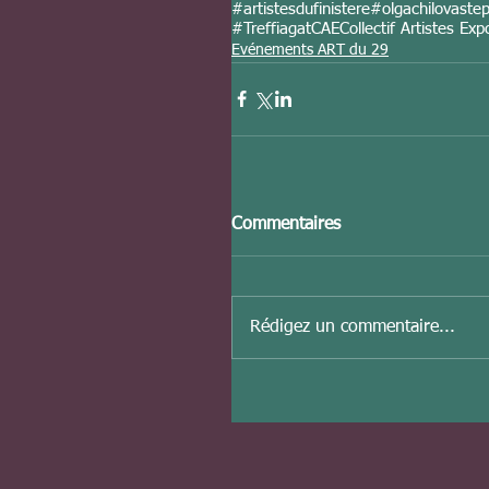
#artistesdufinistere
#olgachilovaste
#Treffiagat
CAE
Collectif Artistes Ex
Evénements ART du 29
Commentaires
Rédigez un commentaire...