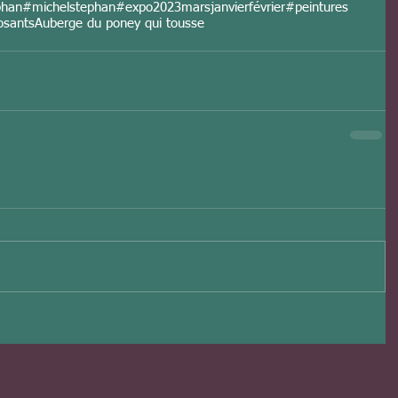
phan
#michelstephan
#expo
2023
mars
janvier
février
#peintures
posants
Auberge du poney qui tousse