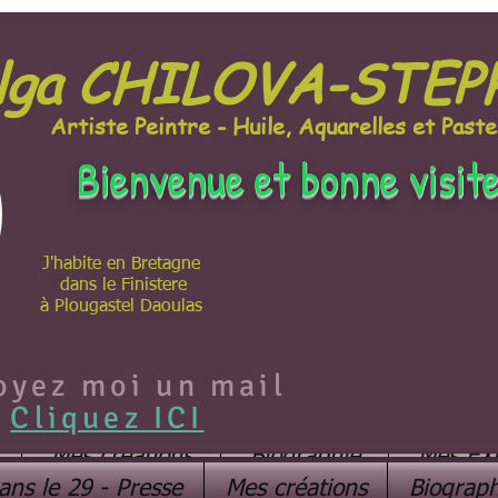
lga CHILOVA-STE
Artiste Peintre - Huile, Aquarelles et Paste
Bienvenue et bonne visit
J'habite en Bretagne
dans le Finistere
à Plougastel Daoulas
oyez moi un mail
Cliquez ICI
Mes créations
Biographie
Mes EX
ans le 29 - Presse
Mes créations
Biograph