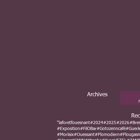
Archives
Rec
"laforetfouesnant
#2024
#2025
#2026
#Bre
#Exposition
#FilOBar
#Gotozenncafé
#Guerl
#Morlaix
#Ouessant
#Plomodiern
#Plougas