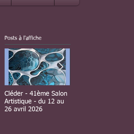
Posts à l'affiche
Cléder - 41ème Salon
à Guipavas - 41ème
Artistique - du 12 au
Salon d'automne - du
26 avril 2026
8 au 23 novembre
2025