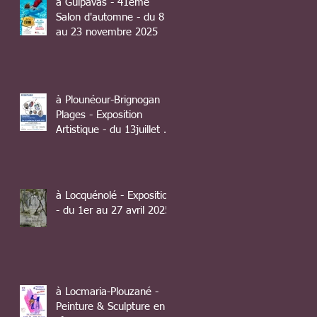
à Guipavas - 41ème
Salon d'automne - du 8
au 23 novembre 2025
à Plounéour-Brignogan
Plages - Exposition
Artistique - du 13juillet au
10 août 2025
à Locquénolé - Exposition
- du 1er au 27 avril 2025
à Locmaria-Plouzané -
Peinture & Sculpture en