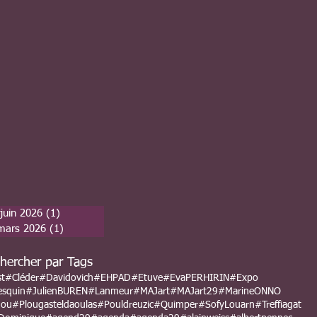
juin 2026
(1)
1 post
mars 2026
(1)
1 post
hercher par Tags
st
#Cléder
#Davidovich
#EHPAD
#Etuve
#EvaPERHIRIN
#Expo
esquin
#JulienBUREN
#Lanmeur
#MAJart
#MAJart29
#MarineONNO
nou
#Plougasteldaoulas
#Pouldreuzic
#Quimper
#SofyLouarn
#Treffiagat