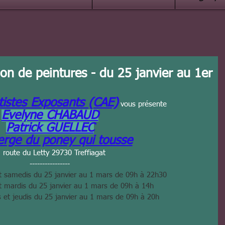
tion de peintures - du 25 janvier au 1er
rtistes Exposants (CAE)
 vous présente
Evelyne CHABAUD
Patrick GUELLEC
rge du poney qui tousse
, route du Letty 29730 Treffiagat
----------------
et samedis du 25 janvier au 1 mars de 09h à 22h30
et mardis du 25 janvier au 1 mars de 09h à 14h
s et jeudis du 25 janvier au 1 mars de 09h à 20h