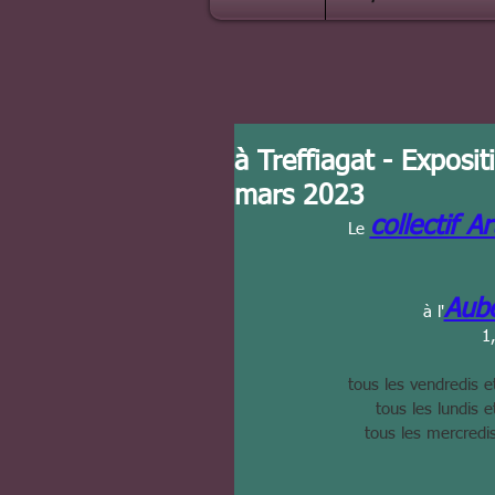
à Treffiagat - Exposi
mars 2023
collectif A
Le 
Aube
à l'
1
tous les vendredis 
tous les lundis 
tous les mercredi