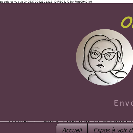
google.com, pub-3495372942191315, DIRECT, f08c47fec0942fa0
O
Env
Accueil
Expos à voir dans le 29 - Presse
Accueil
Expos à voir d