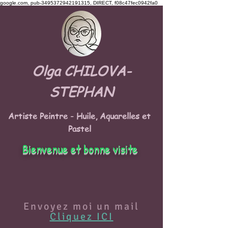
google.com, pub-3495372942191315, DIRECT, f08c47fec0942fa0
Olga CHILOVA-
STEPHAN
Artiste Peintre - Huile, Aquarelles et
Pastel
Bienvenue et bonne visite
Envoyez moi un mail
Cliquez ICI