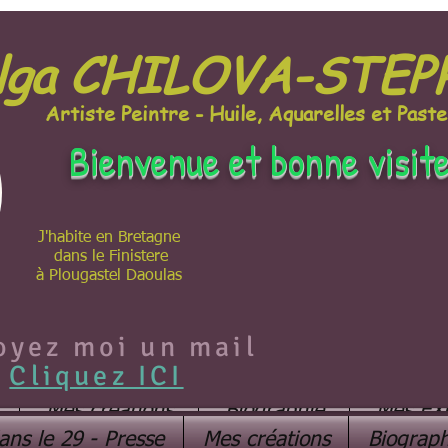
lga CHILOVA-STE
Artiste Peintre - Huile, Aquarelles et Paste
Bienvenue et bonne visit
J'habite en Bretagne
dans le Finistere
à Plougastel Daoulas
oyez moi un mail
Cliquez ICI
Mes créations
Biographie
Mes EX
ans le 29 - Presse
Mes créations
Biograph