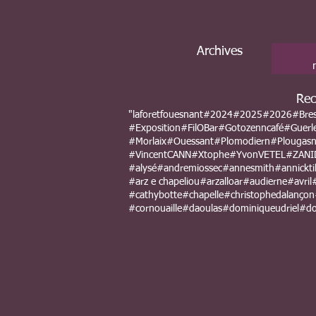
Archives
Rec
"laforetfouesnant
#2024
#2025
#2026
#Bre
#Exposition
#FilOBar
#Gotozenncafé
#Guerl
#Morlaix
#Ouessant
#Plomodiern
#Plougas
#VincentCANN
#Xtophe
#YvonVETEL
#ZANI
#alysé
#andremiossec
#annesmith
#annicktil
#arz e chapeliou
#arzalloar
#audierne
#avril
#cathybotte
#chapelle
#christophedalançon
#cornouaille
#daoulas
#dominiqueudriel
#do