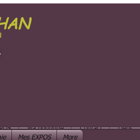
PHAN
l
e
POS
Ma boutique
Contact
Liens
ie
Mes EXPOS
More