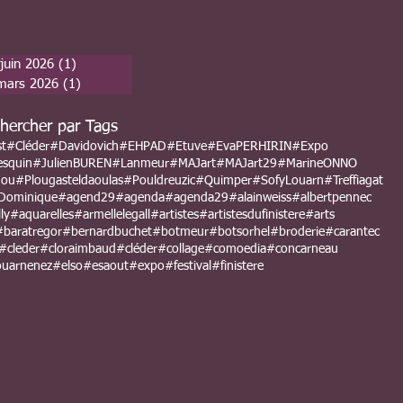
juin 2026
(1)
1 post
mars 2026
(1)
1 post
hercher par Tags
st
#Cléder
#Davidovich
#EHPAD
#Etuve
#EvaPERHIRIN
#Expo
esquin
#JulienBUREN
#Lanmeur
#MAJart
#MAJart29
#MarineONNO
nou
#Plougasteldaoulas
#Pouldreuzic
#Quimper
#SofyLouarn
#Treffiagat
Dominique
#agend29
#agenda
#agenda29
#alainweiss
#albertpennec
ly
#aquarelles
#armellelegall
#artistes
#artistesdufinistere
#arts
#baratregor
#bernardbuchet
#botmeur
#botsorhel
#broderie
#carantec
#cleder
#cloraimbaud
#cléder
#collage
#comoedia
#concarneau
uarnenez
#elso
#esaout
#expo
#festival
#finistere