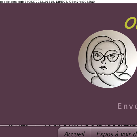
google.com, pub-3495372942191315, DIRECT, f08c47fec0942fa0
O
Env
Accueil
Expos à voir dans le 29 - Presse
Accueil
Expos à voir d