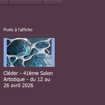
Posts à l'affiche
Cléder - 41ème Salon
à Guipavas - 41ème
Artistique - du 12 au
Salon d'automne - du
26 avril 2026
8 au 23 novembre
2025