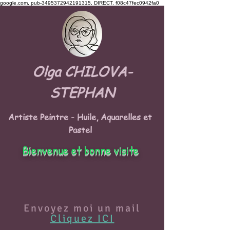
google.com, pub-3495372942191315, DIRECT, f08c47fec0942fa0
Olga CHILOVA-
STEPHAN
Artiste Peintre - Huile, Aquarelles et
Pastel
Bienvenue et bonne visite
Envoyez moi un mail
Cliquez ICI