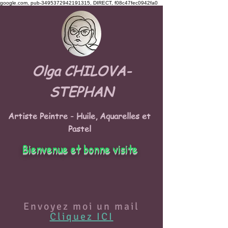
google.com, pub-3495372942191315, DIRECT, f08c47fec0942fa0
Olga CHILOVA-
STEPHAN
Artiste Peintre - Huile, Aquarelles et
Pastel
Bienvenue et bonne visite
Envoyez moi un mail
Cliquez ICI