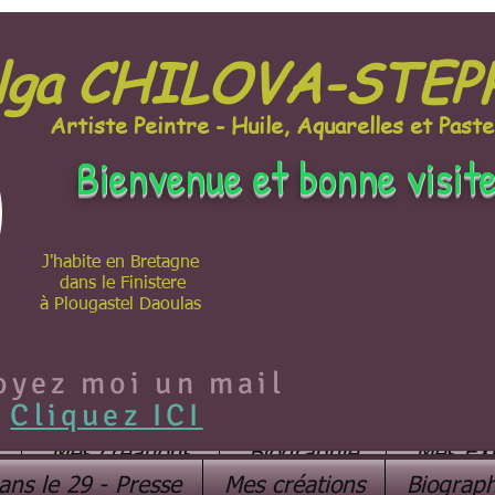
lga CHILOVA-STE
Artiste Peintre - Huile, Aquarelles et Paste
Bienvenue et bonne visit
J'habite en Bretagne
dans le Finistere
à Plougastel Daoulas
oyez moi un mail
Cliquez ICI
Mes créations
Biographie
Mes EX
ans le 29 - Presse
Mes créations
Biograph