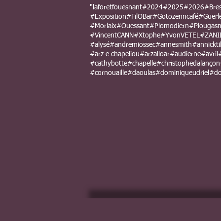
"laforetfouesnant
#2024
#2025
#2026
#Bre
#Exposition
#FilOBar
#Gotozenncafé
#Guerl
#Morlaix
#Ouessant
#Plomodiern
#Plougas
#VincentCANN
#Xtophe
#YvonVETEL
#ZANI
#alysé
#andremiossec
#annesmith
#annicktil
#arz e chapeliou
#arzalloar
#audierne
#avril
#cathybotte
#chapelle
#christophedalançon
#cornouaille
#daoulas
#dominiqueudriel
#do