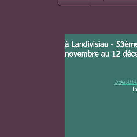
à Landivisiau - 53èm
novembre au 12 déc
Lydie ALLA
In