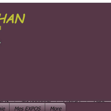
PHAN
l
e
POS
Ma boutique
Contact
Liens
ie
Mes EXPOS
More