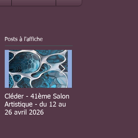
Posts à l'affiche
Cléder - 41ème Salon
à Guipavas - 41ème
Artistique - du 12 au
Salon d'automne - du
26 avril 2026
8 au 23 novembre
2025