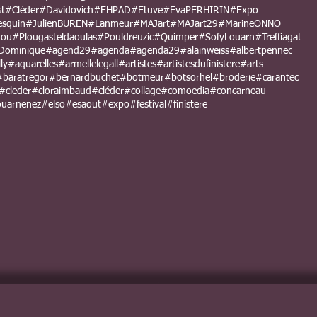
st
#Cléder
#Davidovich
#EHPAD
#Etuve
#EvaPERHIRIN
#Expo
esquin
#JulienBUREN
#Lanmeur
#MAJart
#MAJart29
#MarineONNO
nou
#Plougasteldaoulas
#Pouldreuzic
#Quimper
#SofyLouarn
#Treffiagat
Dominique
#agend29
#agenda
#agenda29
#alainweiss
#albertpennec
ly
#aquarelles
#armellelegall
#artistes
#artistesdufinistere
#arts
#baratregor
#bernardbuchet
#botmeur
#botsorhel
#broderie
#carantec
#cleder
#cloraimbaud
#cléder
#collage
#comoedia
#concarneau
uarnenez
#elso
#esaout
#expo
#festival
#finistere