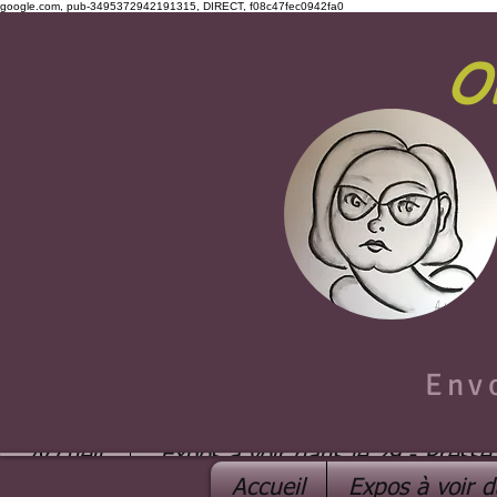
google.com, pub-3495372942191315, DIRECT, f08c47fec0942fa0
O
Env
Accueil
Expos à voir dans le 29 - Presse
Accueil
Expos à voir d