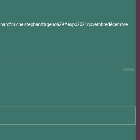
phan
#michelstephan
#agenda29
#expo
2021
novembre
décembre