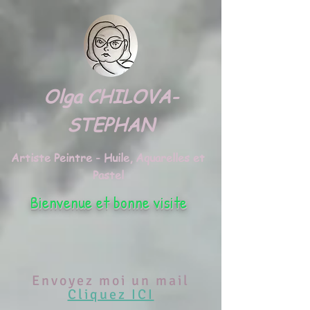
google.com, pub-3495372942191315, DIRECT, f08c47fec0942fa0
Olga CHILOVA-
STEPHAN
Artiste Peintre - Huile, Aquarelles et
Pastel
Bienvenue et bonne visite
Envoyez moi un mail
Cliquez ICI