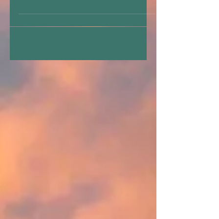
à l'Etuve 1, rue Raphaël et Xavier
QUIDEAU Daniel LARVOL et Marie-Lise LE
CAMPION Entrée libre et gratuite Ouvert
tous les jours de...