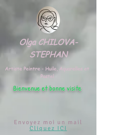
google.com, pub-3495372942191315, DIRECT, f08c47fec0942fa0
Olga CHILOVA-
STEPHAN
Artiste Peintre - Huile, Aquarelles et
Pastel
Bienvenue et bonne visite
Envoyez moi un mail
Cliquez ICI