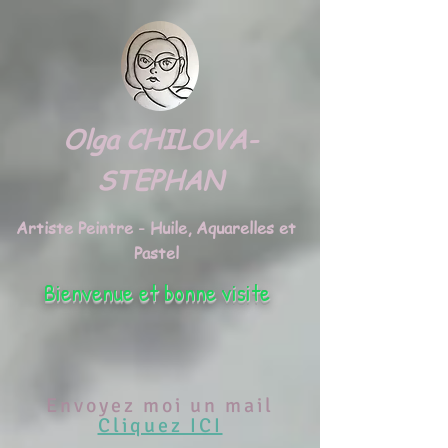
google.com, pub-3495372942191315, DIRECT, f08c47fec0942fa0
Olga CHILOVA-
STEPHAN
Artiste Peintre - Huile, Aquarelles et
Pastel
Bienvenue et bonne visite
Envoyez moi un mail
Cliquez ICI