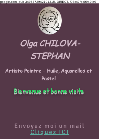
google.com, pub-3495372942191315, DIRECT, f08c47fec0942fa0
Olga CHILOVA-
STEPHAN
Artiste Peintre - Huile, Aquarelles et
Pastel
Bienvenue et bonne visite
Envoyez moi un mail
Cliquez ICI