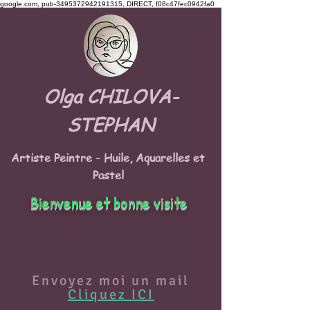
google.com, pub-3495372942191315, DIRECT, f08c47fec0942fa0
Olga CHILOVA-
STEPHAN
Artiste Peintre - Huile, Aquarelles et
Pastel
Bienvenue et bonne visite
Envoyez moi un mail
Cliquez ICI