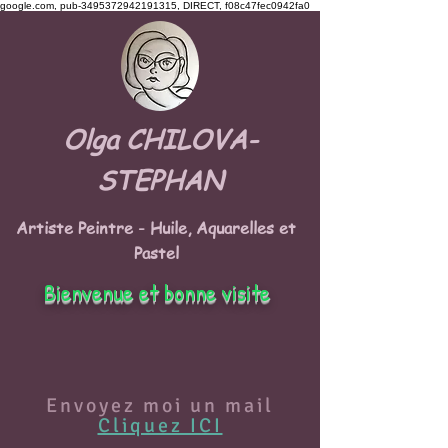
google.com, pub-3495372942191315, DIRECT, f08c47fec0942fa0
Olga CHILOVA-
STEPHAN
Artiste Peintre - Huile, Aquarelles et
Pastel
Bienvenue et bonne visite
Envoyez moi un mail
Cliquez ICI