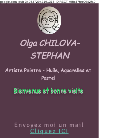
google.com, pub-3495372942191315, DIRECT, f08c47fec0942fa0
Olga CHILOVA-
STEPHAN
Artiste Peintre - Huile, Aquarelles et
Pastel
Bienvenue et bonne visite
Envoyez moi un mail
Cliquez ICI