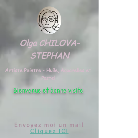
google.com, pub-3495372942191315, DIRECT, f08c47fec0942fa0
Olga CHILOVA-
STEPHAN
Artiste Peintre - Huile, Aquarelles et
Pastel
Bienvenue et bonne visite
Envoyez moi un mail
Cliquez ICI